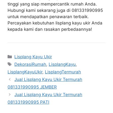
tinggi yang siap mempercantik rumah Anda.
Hubungi kami sekarang juga di 081331990995
untuk mendapatkan penawaran terbaik.
Percayakan kebutuhan lisplang kayu ukir Anda
kepada kami dan rasakan perbedaannya!
Categories
Lisplang Kayu Ukir
Tags
DekorasiRumah
,
LisplangKayu
,
LisplangKayuUkir
,
LisplangTermurah
Jual Lisplang Kayu Ukir Termurah
081331990995 JEMBER
Jual Lisplang Kayu Ukir Termurah
081331990995 PATI