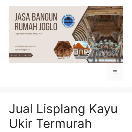
Skip
to
content
Menu
Jual Lisplang Kayu
Ukir Termurah