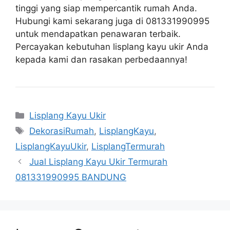
tinggi yang siap mempercantik rumah Anda.
Hubungi kami sekarang juga di 081331990995
untuk mendapatkan penawaran terbaik.
Percayakan kebutuhan lisplang kayu ukir Anda
kepada kami dan rasakan perbedaannya!
Categories
Lisplang Kayu Ukir
Tags
DekorasiRumah
,
LisplangKayu
,
LisplangKayuUkir
,
LisplangTermurah
Jual Lisplang Kayu Ukir Termurah
081331990995 BANDUNG