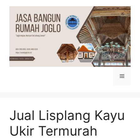
Skip
to
content
Menu
Jual Lisplang Kayu
Ukir Termurah