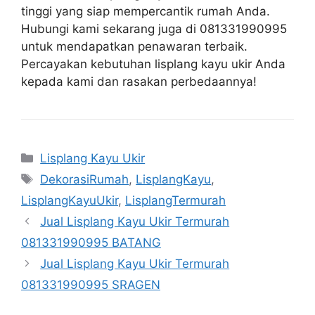
tinggi yang siap mempercantik rumah Anda.
Hubungi kami sekarang juga di 081331990995
untuk mendapatkan penawaran terbaik.
Percayakan kebutuhan lisplang kayu ukir Anda
kepada kami dan rasakan perbedaannya!
Categories
Lisplang Kayu Ukir
Tags
DekorasiRumah
,
LisplangKayu
,
LisplangKayuUkir
,
LisplangTermurah
Jual Lisplang Kayu Ukir Termurah
081331990995 BATANG
Jual Lisplang Kayu Ukir Termurah
081331990995 SRAGEN