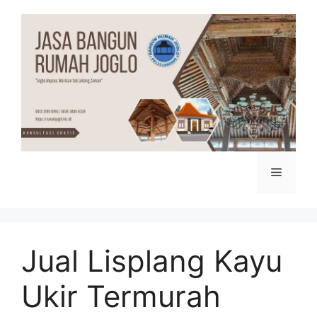
Skip
to
content
Menu
Jual Lisplang Kayu
Ukir Termurah