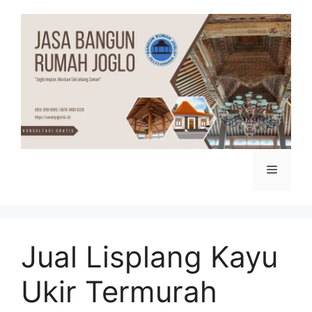
Skip
to
content
Menu
Jual Lisplang Kayu
Ukir Termurah