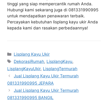
tinggi yang siap mempercantik rumah Anda.
Hubungi kami sekarang juga di 081331990995
untuk mendapatkan penawaran terbaik.
Percayakan kebutuhan lisplang kayu ukir Anda
kepada kami dan rasakan perbedaannya!
Categories
Lisplang Kayu Ukir
Tags
DekorasiRumah
,
LisplangKayu
,
LisplangKayuUkir
,
LisplangTermurah
Jual Lisplang Kayu Ukir Termurah
081331990995 JEPARA
Jual Lisplang Kayu Ukir Termurah
081331990995 BANGIL