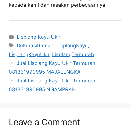
kepada kami dan rasakan perbedaannya!
Categories
Lisplang Kayu Ukir
Tags
DekorasiRumah
,
LisplangKayu
,
LisplangKayuUkir
,
LisplangTermurah
Jual Lisplang Kayu Ukir Termurah
081331990995 MAJALENGKA
Jual Lisplang Kayu Ukir Termurah
081331990995 NGAMPRAH
Leave a Comment