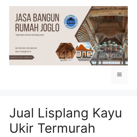
Skip
to
content
Menu
Jual Lisplang Kayu
Ukir Termurah