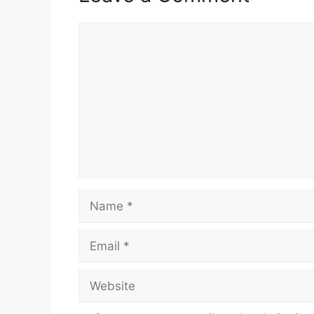
Comment
Name
Email
Website