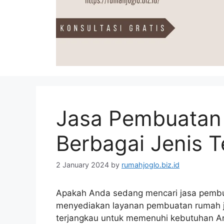
Jasa Pembuatan
Berbagai Jenis 
2 January 2024
by
rumahjoglo.biz.id
Apakah Anda sedang mencari jasa pembu
menyediakan layanan pembuatan rumah jo
terjangkau untuk memenuhi kebutuhan A