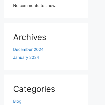
No comments to show.
Archives
December 2024
January 2024
Categories
Blog