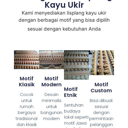
Kayu Ukir
Kami menyediakan lisplang kayu ukir
dengan berbagai motif yang bisa dipilih
sesuai dengan kebutuhan Anda
Motif
Motif
Klasik
Modern
Motif
Motif
Custom
Etnik
Cocok
Desain
untuk
minimalis
Bisa dibuat
Sentuhan
rumah
untuk
sesuai
budaya
bergaya
bangunan
dengan
lokal seperti
tradisional
modern
permintaan
motif Jawa
dan klasik
pelanggan