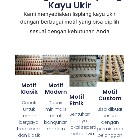
Kayu Ukir
Kami menyediakan lisplang kayu ukir
dengan berbagai motif yang bisa dipilih
sesuai dengan kebutuhan Anda
Motif
Motif
Klasik
Modern
Motif
Motif
Custom
Etnik
Cocok
Desain
untuk
minimalis
Bisa dibuat
Sentuhan
rumah
untuk
sesuai
budaya
bergaya
bangunan
dengan
lokal seperti
tradisional
modern
permintaan
motif Jawa
dan klasik
pelanggan